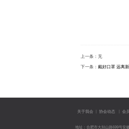
上一条：无
下一条：
戴好口罩 远离
关于我会
协会动态
会
地址：合肥市大别山路699号安徽环