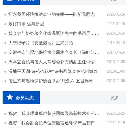
怀念我国环境执法事业的先驱——陆新元同志
2021-01-16
戴好口罩 远离新冠
2021-01-15
我会参与协办著名作家温跃渊先生的书画展，一起品读“诗与远方”！
2020-10-16
大型纪录片《安徽湿地》正式开拍
2015-05-13
安徽生态与湿地保护协会周本立会长《绿叶红椿》诗歌会在肥精彩举行
2014-04-16
周本立会长与省人大常委会郭万清副主任讨论生态文化
2013-11-05
湿地平天湖·诗苑杏花村”诗书画笔会在池州举办
2013-11-05
省生态与湿地保护协会举办“纪念六·五世界环境日”报告会
2013-11-05
会员动态
更多
祝贺！我会理事单位荣获国家级高新技术企业、瞪羚培育企业等荣誉
2023-12-25
祝贺！我会副会长单位安徽富通环保产品获评安徽省首台套重大技术装备
2023-12-15